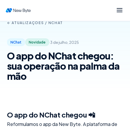
← ATUALIZAÇÕES /
NCHAT
·
3 de julho, 2025
NChat
Novidade
O app do NChat chegou:
sua operação na palma da
mão
O app do NChat chegou 📲
Reformulamos o app da New Byte. A plataforma de