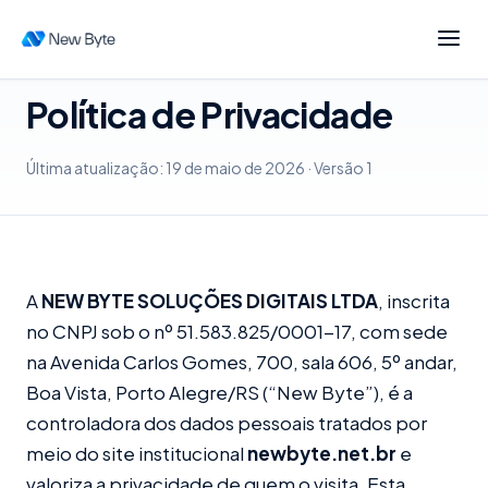
Política de Privacidade
Última atualização: 19 de maio de 2026 · Versão 1
A
NEW BYTE SOLUÇÕES DIGITAIS LTDA
, inscrita
no CNPJ sob o nº 51.583.825/0001-17, com sede
na Avenida Carlos Gomes, 700, sala 606, 5º andar,
Boa Vista, Porto Alegre/RS (“New Byte”), é a
controladora dos dados pessoais tratados por
meio do site institucional
newbyte.net.br
e
valoriza a privacidade de quem o visita. Esta