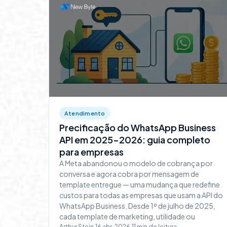
Atendimento
Precificação do WhatsApp Business
API em 2025-2026: guia completo
para empresas
A Meta abandonou o modelo de cobrança por
conversa e agora cobra por mensagem de
template entregue — uma mudança que redefine
custos para todas as empresas que usam a API do
WhatsApp Business. Desde 1º de julho de 2025,
cada template de marketing, utilidade ou
Arthur Stein
·
16 abr, 2026
·
11
min de leitura