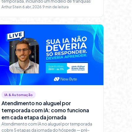
temporada, incluindo um modelo de franquias
Arthur Stein
·
6 abr, 2026
·
9
min de leitura
IA & Automação
Atendimento no aluguel por
temporada com IA: como funciona
em cada etapa da jornada
Atendimento com IA no aluguel por temporada
cobre 5 etapas da jornada do hóspede — pré-