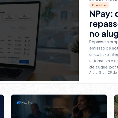
Produtos
NPay: 
repass
no alu
Repasse a prop
emissão de not
único fluxo int
automatiza e co
de aluguel por
Arthur Stein
·
29 de