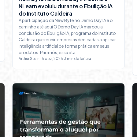
NLearn evoluiu durante o Ebulição IA
do Instituto Caldeira
A participação da New Byte no Demo Day IA e o
caminho até aqui O Demo Day IA marcou a
conclusão do Ebulição IA, programa do Instituto
Caldeira que reuniu empresas dedicadas a aplicar
inteligência artificial de forma prática em seus
produtos. Para nós, essa eta
Arthur Stein
·
15 dez, 2025
·
3
min de leitura