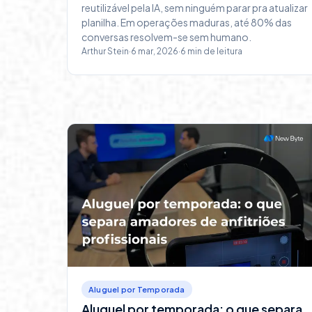
reutilizável pela IA, sem ninguém parar pra atualizar
planilha. Em operações maduras, até 80% das
conversas resolvem-se sem humano.
Arthur Stein
·
6 mar, 2026
·
6
min de leitura
Aluguel por Temporada
Aluguel por temporada: o que separa