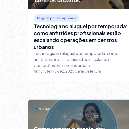
Aluguel por Temporada
Tecnologia no aluguel por temporada:
como anfitriões profissionais estão
escalando operações em centros
urbanos
Tecnologia no aluguel por temporada: como
anfitriões profissionais estão escalando
operações em centros urbanos
Arthur Stein
·
5 dez, 2025
·
5
min de leitura