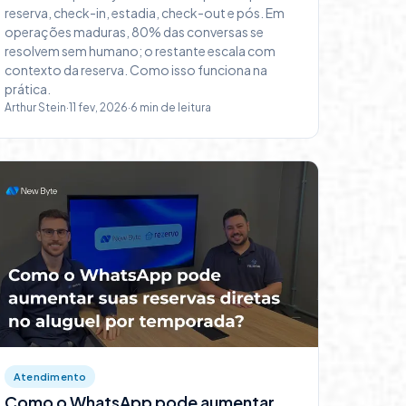
reserva, check-in, estadia, check-out e pós. Em
operações maduras, 80% das conversas se
resolvem sem humano; o restante escala com
contexto da reserva. Como isso funciona na
prática.
Arthur Stein
·
11 fev, 2026
·
6
min de leitura
Atendimento
Como o WhatsApp pode aumentar