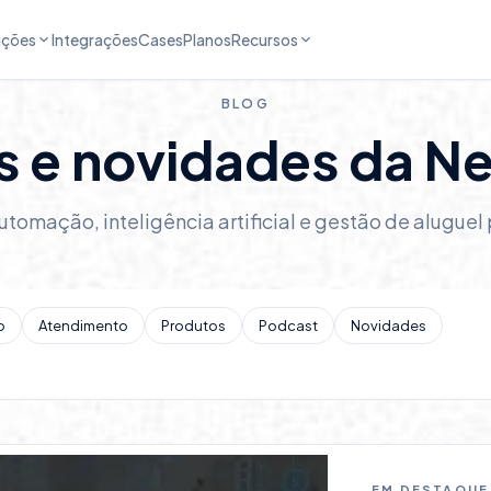
uções
Integrações
Cases
Planos
Recursos
BLOG
ts e novidades da N
utomação, inteligência artificial e gestão de alugue
o
Atendimento
Produtos
Podcast
Novidades
EM DESTAQUE