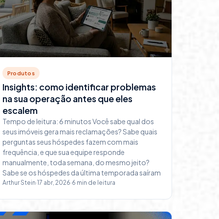
Produtos
Insights: como identificar problemas
na sua operação antes que eles
escalem
Tempo de leitura: 6 minutos Você sabe qual dos
seus imóveis gera mais reclamações? Sabe quais
perguntas seus hóspedes fazem com mais
frequência, e que sua equipe responde
manualmente, toda semana, do mesmo jeito?
Sabe se os hóspedes da última temporada saíram
Arthur Stein
·
17 abr, 2026
·
6
min de leitura