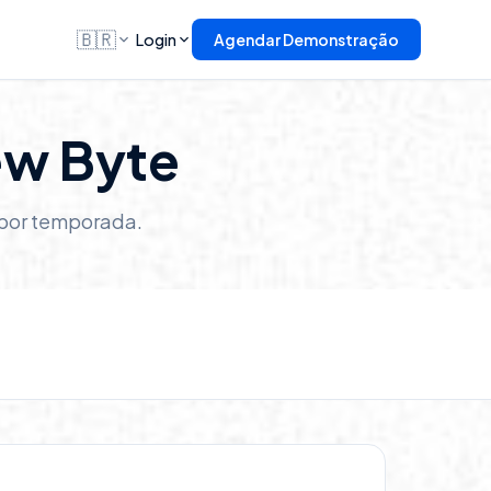
🇧🇷
Login
Agendar Demonstração
ew Byte
l por temporada.