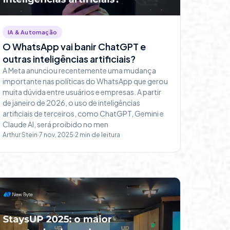
IA & Automação
O WhatsApp vai banir ChatGPT e
outras inteligências artificiais?
A Meta anunciou recentemente uma mudança
importante nas políticas do WhatsApp que gerou
muita dúvida entre usuários e empresas. A partir
de janeiro de 2026, o uso de inteligências
artificiais de terceiros, como ChatGPT, Gemini e
Claude AI, será proibido no men
Arthur Stein
·
7 nov, 2025
·
2
min de leitura