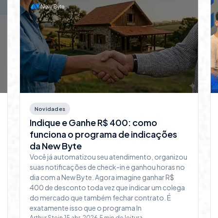
Novidades
Indique e Ganhe R$ 400: como
funciona o programa de indicações
da New Byte
Você já automatizou seu atendimento, organizou
suas notificações de check-in e ganhou horas no
dia com a New Byte. Agora imagine ganhar R$
400 de desconto toda vez que indicar um colega
do mercado que também fechar contrato. É
exatamente isso que o programa In
Arthur Stein
·
15 abr, 2026
·
5
min de leitura