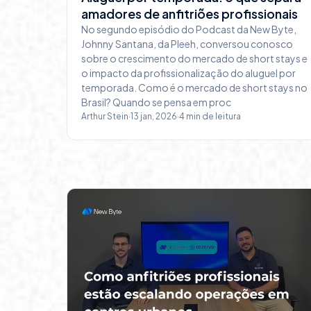
amadores de anfitriões profissionais
No segundo episódio do Podcast da New Byte,
Johnny Santana, da Pleeh, conversou conosco
sobre o crescimento do mercado de short stays e
o impacto da profissionalização do aluguel por
temporada. Como é o mercado de short stays no
Brasil? Quando se pensa em proc
Arthur Stein
·
13 jan, 2026
·
4
min de leitura