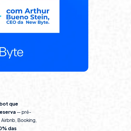
tbot que
reserva
— pré-
 Airbnb, Booking,
0% das