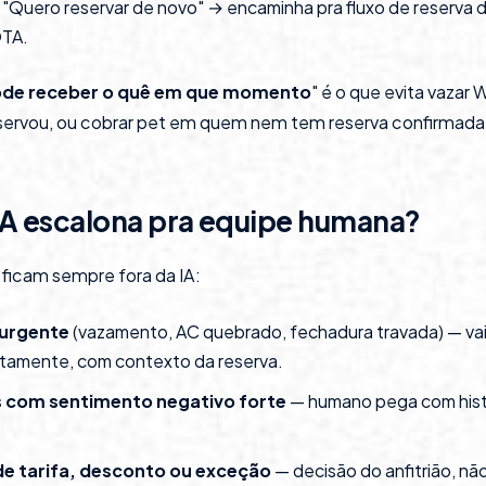
: "Quero reservar de novo" → encaminha pra fluxo de reserva 
OTA.
de receber o quê em que momento
" é o que evita vazar
servou, ou cobrar pet em quem nem tem reserva confirmada
IA escalona pra equipe humana?
ficam sempre fora da IA:
urgente
(vazamento, AC quebrado, fechadura travada) — vai
atamente, com contexto da reserva.
 com sentimento negativo forte
— humano pega com histó
e tarifa, desconto ou exceção
— decisão do anfitrião, nã