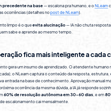
m precedente na base
— escalona pra humano, e o
NLearn
c
as ocorrências (detalhes no
post de NLearn
).
to limpo é o que
evita alucinação
— IA não chuta resposta
 quem sabe e aprende ao mesmo tempo.
ração fica mais inteligente a cada 
nto gera um insumo de aprendizado. O atendente humano 
icada); o NLearn captura o conteúdo da resposta, estrutura,
ova entrada na base de conhecimento. Aprovação manual m
próxima ocorrência da mesma dúvida, a IA já responde sozi
em
60% de resolução autônoma em 30-60 dias
, e em
80
o de escalonamento cai mensalmente.