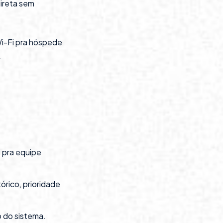
direta sem
 Wi-Fi pra hóspede
.
 pra equipe
rico, prioridade
o do sistema.