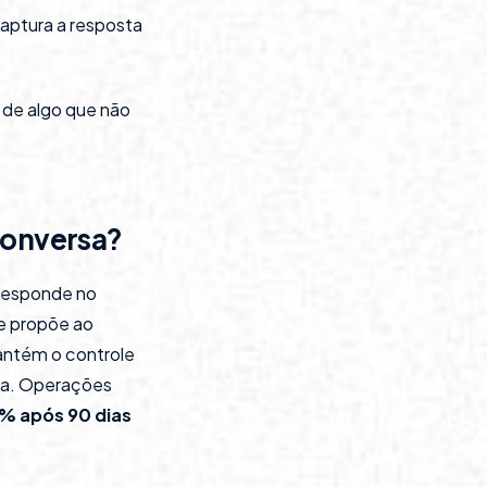
aptura a resposta
 de algo que não
conversa?
responde no
 e propõe ao
antém o controle
nha. Operações
% após 90 dias