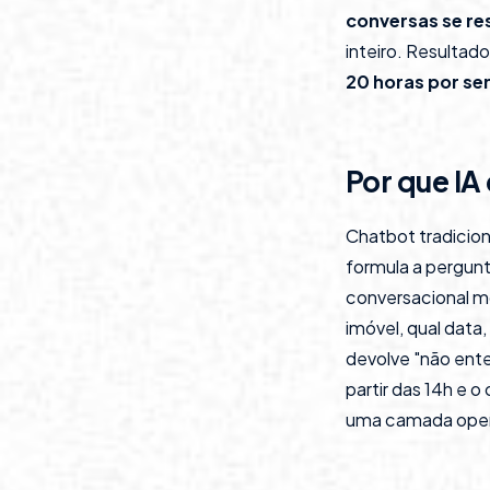
conversas se r
inteiro. Result
20 horas por s
Por que IA
Chatbot tradicion
formula a pergunt
conversacional 
imóvel, qual data
devolve "não ente
partir das 14h e 
uma camada opera