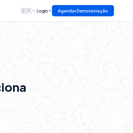
🇧🇷
Login
Agendar Demonstração
ciona