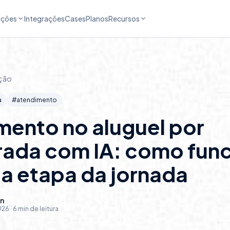
uções
Integrações
Cases
Planos
Recursos
ção
a
#
atendimento
mento no aluguel por
ada com IA: como fun
a etapa da jornada
in
2026
·
6
min de leitura