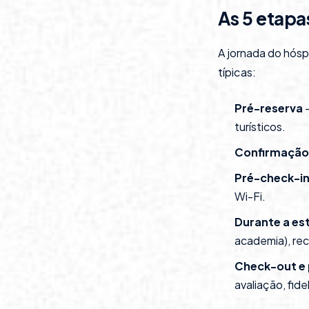
As 5 etapa
A jornada do hós
típicas:
Pré-reserva
—
turísticos.
Confirmação 
Pré-check-in
Wi-Fi.
Durante a es
academia), re
Check-out e
avaliação, fide