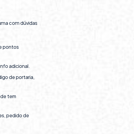
 uma com dúvidas
de pontos
info adicional.
go de portaria,
onde tem
es, pedido de