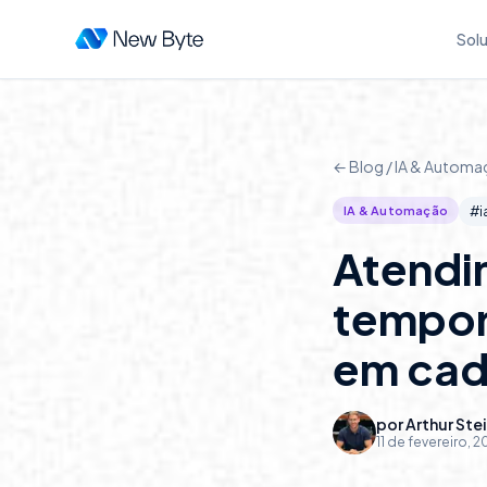
Sol
← Blog /
IA & Automa
IA & Automação
#
i
Atendi
tempor
em cad
por
Arthur Ste
11 de fevereiro, 