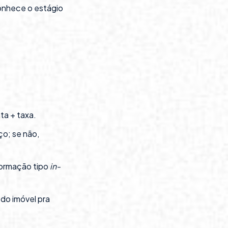
conhece o estágio
ta + taxa.
ço; se não,
formação tipo
in-
 do imóvel pra