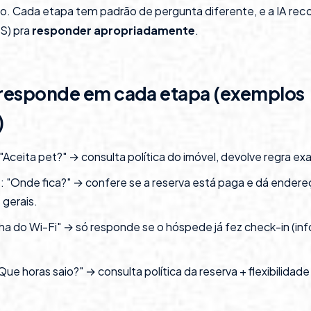
co. Cada etapa tem padrão de pergunta diferente, e a IA re
MS) pra
responder apropriadamente
.
A responde em cada etapa (exemplos
)
 "Aceita pet?" → consulta política do imóvel, devolve regra exa
n
: "Onde fica?" → confere se a reserva está paga e dá endere
gerais.
ha do Wi-Fi" → só responde se o hóspede já fez check-in (in
"Que horas saio?" → consulta política da reserva + flexibilidade