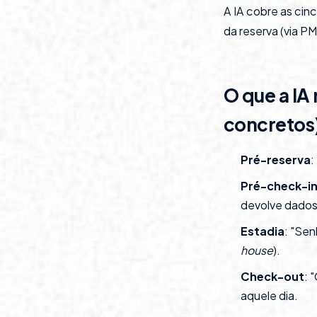
A IA cobre as cin
da reserva (via P
O que a I
concretos
Pré-reserva
:
Pré-check-i
devolve dados 
Estadia
: "Sen
house
).
Check-out
: 
aquele dia.