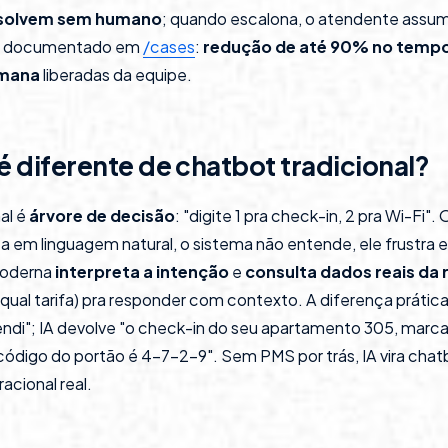
esolvem sem humano
; quando escalona, o atendente assum
ado documentado em
/cases
:
redução de até 90% no tempo
emana
liberadas da equipe.
 é diferente de chatbot tradicional?
al é
árvore de decisão
: "digite 1 pra check-in, 2 pra Wi-Fi"
a em linguagem natural, o sistema não entende, ele frustra 
moderna
interpreta a intenção
e
consulta dados reais da 
, qual tarifa) pra responder com contexto. A diferença prátic
ndi"; IA devolve "o check-in do seu apartamento 305, marca
o código do portão é 4-7-2-9". Sem PMS por trás, IA vira ch
cional real.