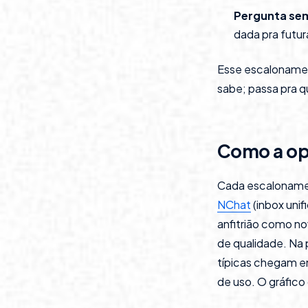
Pergunta se
dada pra futur
Esse escalonamen
sabe; passa pra
Como a ope
Cada escaloname
NChat
(inbox unif
anfitrião como n
de qualidade. Na 
típicas chegam 
de uso. O gráfic