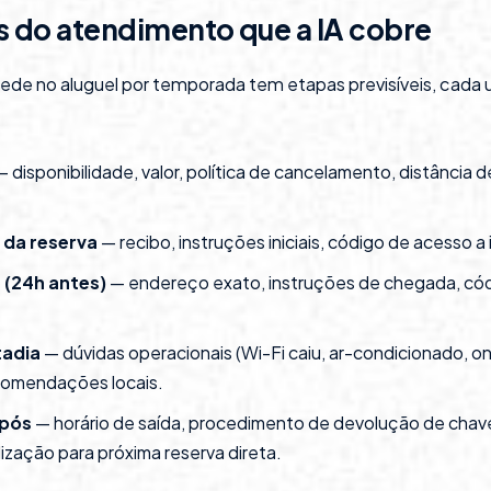
s do atendimento que a IA cobre
pede no aluguel por temporada tem etapas previsíveis, cada
 disponibilidade, valor, política de cancelamento, distância 
da reserva
— recibo, instruções iniciais, código de acesso a 
 (24h antes)
— endereço exato, instruções de chegada, códi
tadia
— dúvidas operacionais (Wi-Fi caiu, ar-condicionado, 
comendações locais.
 pós
— horário de saída, procedimento de devolução de chav
lização para próxima reserva direta.