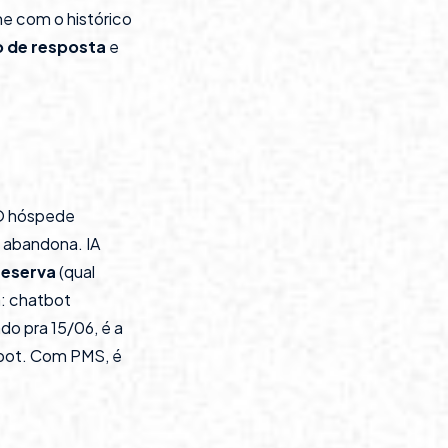
e com o histórico
 de resposta
e
. O hóspede
e abandona. IA
reserva
(qual
a: chatbot
do pra 15/06, é a
atbot. Com PMS, é