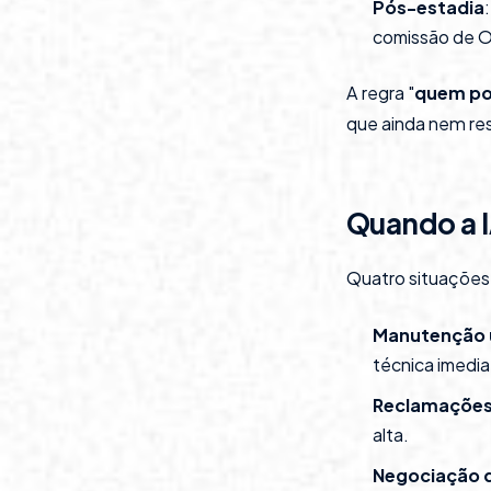
Pós-estadia
comissão de 
A regra "
quem po
que ainda nem re
Quando a 
Quatro situações 
Manutenção 
técnica imedi
Reclamações
alta.
Negociação d