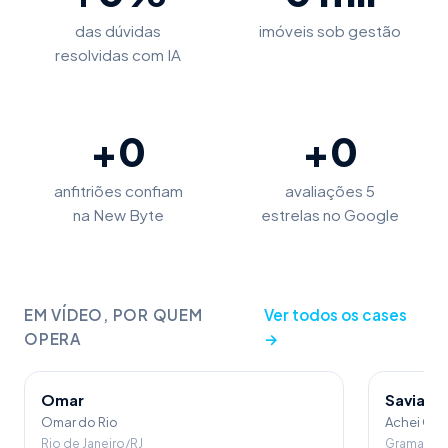
das dúvidas
imóveis sob gestão
resolvidas com IA
+
0
+
0
anfitriões confiam
avaliações 5
na New Byte
estrelas no Google
EM VÍDEO, POR QUEM
Ver todos os cases
OPERA
→
Omar
Saviani 
Omar do Rio
Achei Gr
Rio de Janeiro/RJ
Gramado/