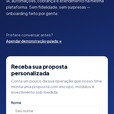
IA, automações, cobrança e atendimento na mesma
plataforma. Sem fidelidade, sem surpresas —
onboarding feito por gente.
Prefere conversar antes?
Agendar demonstração guiada
→
Receba sua proposta
personalizada
Conta um pouco da sua operação que nosso time
monta uma proposta com escopo, módulos e
investimento sob medida.
Nome