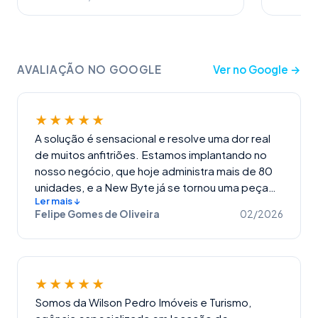
AVALIAÇÃO NO GOOGLE
Ver no Google
→
★★★★★
A solução é sensacional e resolve uma dor real
de muitos anfitriões. Estamos implantando no
nosso negócio, que hoje administra mais de 80
unidades, e a New Byte já se tornou uma peça
Ler mais ↓
essencial da nossa operação. Desejo muito
Felipe Gomes de Oliveira
02/2026
sucesso a toda a equipe da New Byte, com Artur
no comando e Laura conduzindo a implantação
com uma atenção e profissionalismo que nos
deixaram extremamente tranquilos durante todo
★★★★★
o processo. Desde o primeiro dia de ativação, já
senti um grande alívio ao ver nossa operação
Somos da Wilson Pedro Imóveis e Turismo,
funcionando com mínima intervenção humana.