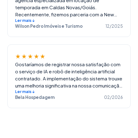
agência especializada em locação de
Acredito que nossa equipe vai aumentar
temporada em Caldas Novas/Goiás.
significativamente a produtividade com a New
Recentemente, fizemos parceria com a New
Ler mais ↓
Byte.
Byte e o resultado foi incrível! Com respostas
Wilson Pedro Imóveis e Turismo
12/2025
ágeis e suporte eficiente, conseguimos
alavancar nossas vendas e oferecer ainda mais
conforto aos nossos clientes. Agradecemos
toda a equipe New Byte pelo excelente
★★★★★
trabalho! Estamos muito satisfeitos com os
resultados e ansiosos para continuar crescendo
Gostaríamos de registrar nossa satisfação com
juntos. 🚀
o serviço de IA e robô de inteligência artificial
contratado. A implementação do sistema trouxe
uma melhoria significativa na nossa comunicação
Ler mais ↓
com os hóspedes, tornando os atendimentos
Bela Hospedagem
02/2026
mais ágeis, claros e eficientes, além de facilitar
muito o nosso dia a dia operacional. Todo o
processo de implantação foi acompanhado
passo a passo por um profissional
extremamente qualificado, sempre solícito e
com total disposição para ajudar em cada