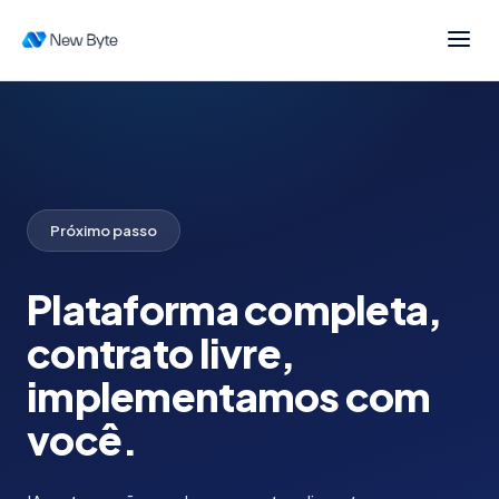
Anfitrião profissional?
Comece autoatendido com
IA nas OTAs
→
Próximo passo
Plataforma completa,
contrato livre,
implementamos com
você.