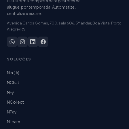
Plataforma completa para gestores de
aluguel por temporada. Automatize,
centralize e escale.
Avenida Carlos Gomes, 700, sala 606, 5º andar, Boa Vista, Porto
Alegre/RS
SOLUÇÕES
Nia (IA)
NChat
NFy
NCollect
NPay
NLearn