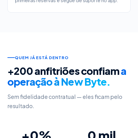
primeiras reservas e segue de suporte no app.
QUEM JÁ ESTÁ DENTRO
+200 anfitriões confiam
a
operação à New Byte.
Sem fidelidade contratual — eles ficam pelo
resultado.
+
0
%
0
mil