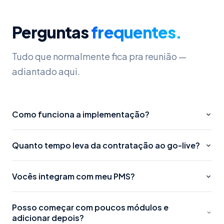
etapa, o que fez toda a diferença para o
sucesso da implementação. Agradecemos
Perguntas
frequentes.
especialmente ao Matheus, que manteve um
suporte constante, atento e muito eficiente com
nossa empresa. Sem dúvida, foi um investimento
Tudo que normalmente fica pra reunião —
que trouxe resultados práticos e imediatos, e
adiantado aqui.
que elevou nosso padrão de atendimento.
Como funciona a implementação?
Quanto tempo leva da contratação ao go-live?
Vocês integram com meu PMS?
Posso começar com poucos módulos e
adicionar depois?