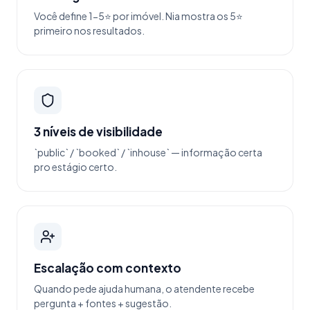
Você define 1-5⭐ por imóvel. Nia mostra os 5⭐
primeiro nos resultados.
3 níveis de visibilidade
`public` / `booked` / `inhouse` — informação certa
pro estágio certo.
Escalação com contexto
Quando pede ajuda humana, o atendente recebe
pergunta + fontes + sugestão.