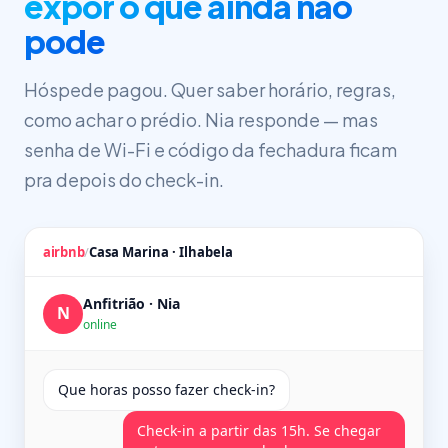
expor o que ainda não
pode
Hóspede pagou. Quer saber horário, regras,
como achar o prédio. Nia responde — mas
senha de Wi-Fi e código da fechadura ficam
pra depois do check-in.
airbnb
/
Casa Marina · Ilhabela
Anfitrião · Nia
N
online
Que horas posso fazer check-in?
Check-in a partir das 15h. Se chegar