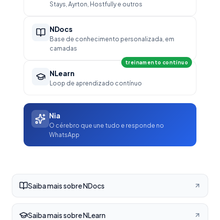
Stays, Ayrton, Hostfully e outros
NDocs
Base de conhecimento personalizada, em
camadas
treinamento contínuo
NLearn
Loop de aprendizado contínuo
Nia
O cérebro que une tudo e responde no
WhatsApp
Saiba mais sobre NDocs
Saiba mais sobre NLearn