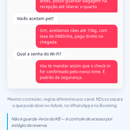
antes, posso guardar bagagem na
recepção até liberar o quarto.
Vocês aceitam pet?
Sim, aceitamos cães até 15kg, com
taxa de R$80/dia, paga direto na
chegada.
Qual a senha do Wi-Fi?
Vou te mandar assim que o check-in
for confirmado pelo nosso time. É
padrão de segurança.
Mesmo conteúdo, regras diferentes por canal. NDocs separa
o que pode dizer no Airbnb, no WhatsApp e no Booking.
Não é guarda-livros do KB — é controle de acesso por
estágio da reserva.