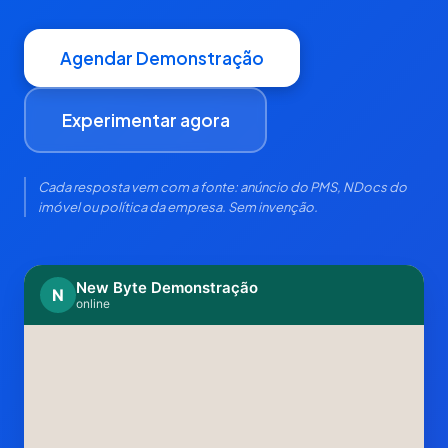
Agendar Demonstração
Experimentar agora
Cada resposta vem com a fonte: anúncio do PMS, NDocs do
imóvel ou política da empresa. Sem invenção.
New Byte Demonstração
N
online