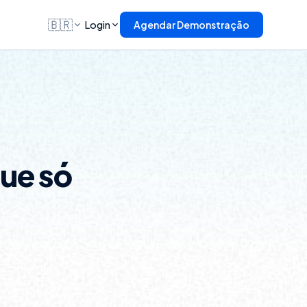
🇧🇷
Login
Agendar Demonstração
que só