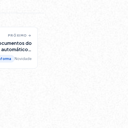
PRÓXIMO →
documentos do
 automático à
portaria
aforma
Novidade