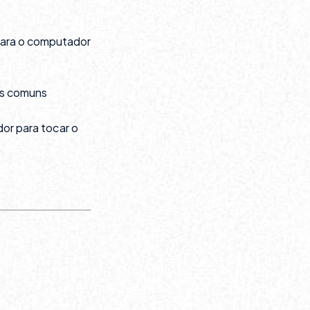
 para o computador
os comuns
or para tocar o