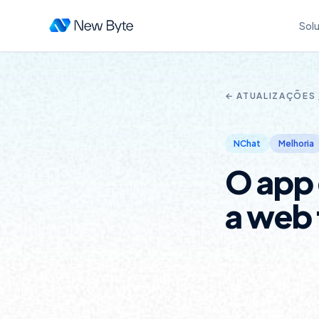
Sol
← ATUALIZAÇÕES
NChat
Melhoria
O app 
a web 