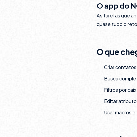
O app do NC
As tarefas que a
quase tudo direto
O que che
Criar contatos 
Busca complet
Filtros por ca
Editar atribut
Usar macros e