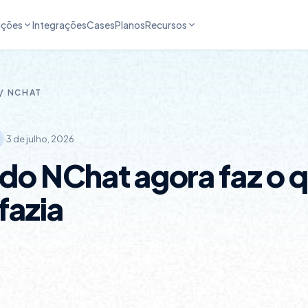
uções
Integrações
Cases
Planos
Recursos
 /
NCHAT
·
3 de julho, 2026
do NChat agora faz o 
fazia