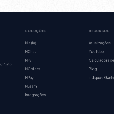
SOLUÇÕES
RECURSOS
Nia (IA)
Atualizações
NChat
YouTube
NFy
Calculadora de
a, Porto
NCollect
Blog
NPay
Indique e Ganh
NLearn
Integrações