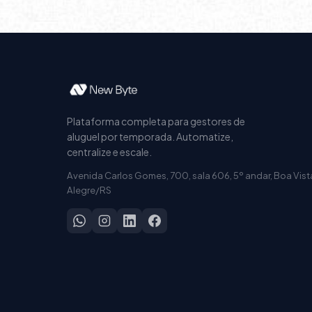
Plataforma completa para gestores de
aluguel por temporada. Automatize,
centralize e escale.
Avenida Carlos Gomes, 700, sala 606, 5º andar, Boa Vist
Alegre/RS